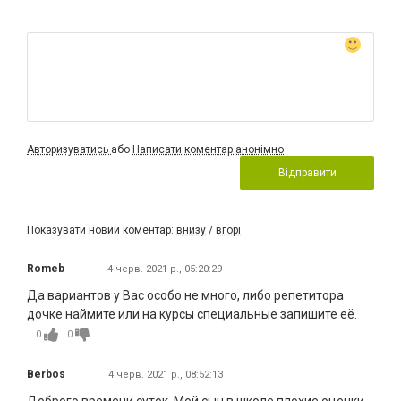
Авторизуватись
або
Написати коментар анонімно
Відправити
Показувати новий коментар:
внизу
/
вгорі
Romeb
4 черв. 2021 р., 05:20:29
Да вариантов у Вас особо не много, либо репетитора
дочке наймите или на курсы специальные запишите её.
0
0
Berbos
4 черв. 2021 р., 08:52:13