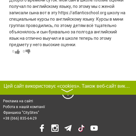
Доброго времени суток. Мой сын в школе плохие оценки
получал по английскому языку, по этому мы с женой
записали сына вот в эту https://atlanticschool.org школу на
специальные курсы по английскому языку. Курсы в мини
группах проводились, по этому детям всё тщательно
объяснялось и сын буквально за полгода английский
язык на отлично выучил и в школе теперь по этому
предмету у него высокие оценки.
0
0
Цей сайт використовує «cookies». Також веб-сайт використовує інтернет-сервіс для збору технічних даних стосовно відвідувачів з метою отримання маркетингової та статистичної інформації. Умови обробки даних відвідувачів сайту див.
〉
Реклама на сайті
Робота в нашій компанії
Франшиза "CitySites"
+38 (066) 835-64-29