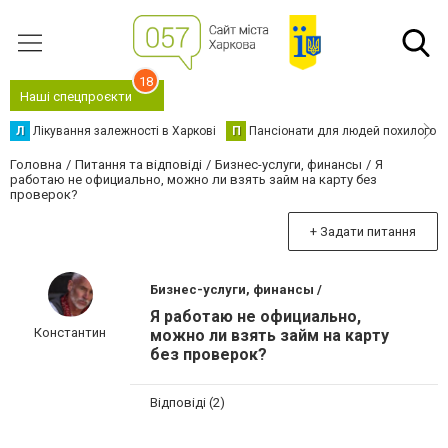
18
Наші спецпроєкти
Л
Лікування залежності в Харкові
П
Пансіонати для людей похилого в
Головна
Питання та відповіді
Бизнес-услуги, финансы
Я
работаю не официально, можно ли взять займ на карту без
проверок?
+ Задати питання
Бизнес-услуги, финансы /
Я работаю не официально,
Константин
можно ли взять займ на карту
без проверок?
Відповіді (2)