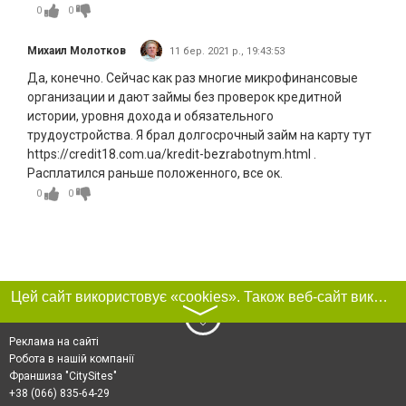
0
0
Михаил Молотков
11 бер. 2021 р., 19:43:53
Да, конечно. Сейчас как раз многие микрофинансовые
организации и дают займы без проверок кредитной
истории, уровня дохода и обязательного
трудоустройства. Я брал долгосрочный займ на карту тут
https://credit18.com.ua/kredit-bezrabotnym.html .
Расплатился раньше положенного, все ок.
0
0
Цей сайт використовує «cookies». Також веб-сайт використовує інтернет-сервіс для збору технічних даних стосовно відвідувачів з метою отримання маркетингової та статистичної інформації. Умови обробки даних відвідувачів сайту див.
〉
Реклама на сайті
Робота в нашій компанії
Франшиза "CitySites"
+38 (066) 835-64-29