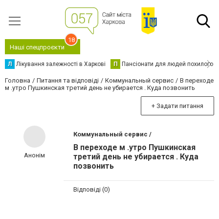
18
Наші спецпроєкти
Л
Лікування залежності в Харкові
П
Пансіонати для людей похилого в
Головна
Питання та відповіді
Коммунальный сервис
В переходе
м .утро Пушкинская третий день не убирается . Куда позвонить
+ Задати питання
Коммунальный сервис /
В переходе м .утро Пушкинская
Анонім
третий день не убирается . Куда
позвонить
Відповіді (0)