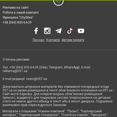
Реклама на сайті
Робота в нашій компанії
Франшиза "CitySites"
+38 (066) 835-64-29
Про нас
Контакти
Автори проєкту
З питань реклами:
Тел.:+38 (066) 835-64-29 (Viber, Telegram, WhatsApp). E-mail:
reklama@057.ua
E-mail редакції:
news@057.ua
Допускається цитування матеріалів без отримання попередньої згоди
057.ua за умови розміщення в тексті обов'язкового посилання на 057.ua -
Сайт міста Харкова. Для інтернет-видань обов'язкове розміщення
прямого, відкритого для пошукових систем гіперпосилання на цитовані
статті не нижче другого абзацу в тексті або в якості джерела. Порушення
виняткових прав переслідується Законом.
Матеріали з плашками "Новини компаній", "Промо", "Партнерський
матеріал", "Партнерський спецпроєкт", "Політичні новини", "Пресреліз",