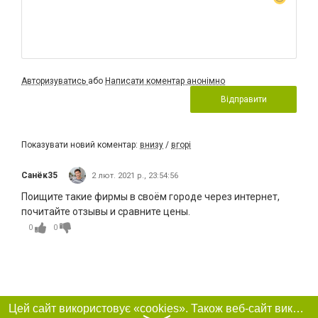
Авторизуватись
або
Написати коментар анонімно
Відправити
Показувати новий коментар:
внизу
/
вгорі
Санёк35
2 лют. 2021 р., 23:54:56
Поищите такие фирмы в своём городе через интернет,
почитайте отзывы и сравните цены.
0
0
Цей сайт використовує «cookies». Також веб-сайт використовує інтернет-сервіс для збору технічних даних стосовно відвідувачів з метою отримання маркетингової та статистичної інформації. Умови обробки даних відвідувачів сайту див.