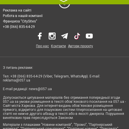
〉
Реклама на сайті
Робота в нашій компанії
Франшиза "CitySites"
+38 (066) 835-64-29
Про нас
Контакти
Автори проєкту
З питань реклами:
Тел.:+38 (066) 835-64-29 (Viber, Telegram, WhatsApp). E-mail:
reklama@057.ua
E-mail редакції:
news@057.ua
Допускається цитування матеріалів без отримання попередньої згоди
057.ua за умови розміщення в тексті обов'язкового посилання на 057.ua -
Сайт міста Харкова. Для інтернет-видань обов'язкове розміщення
прямого, відкритого для пошукових систем гіперпосилання на цитовані
статті не нижче другого абзацу в тексті або в якості джерела. Порушення
виняткових прав переслідується Законом.
Матеріали з плашками "Новини компаній", "Промо", "Партнерський
матеріал", "Партнерський спецпроєкт", "Політичні новини", "Пресреліз",