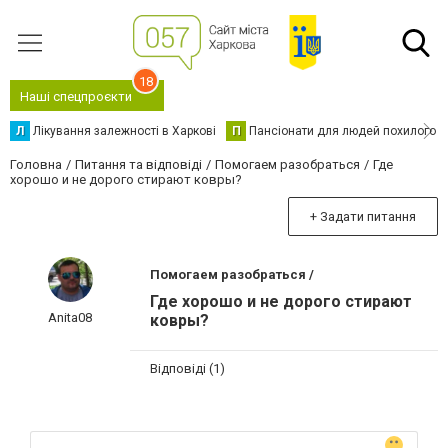
18
Наші спецпроєкти
Л
Лікування залежності в Харкові
П
Пансіонати для людей похилого в
Головна
Питання та відповіді
Помогаем разобраться
Где
хорошо и не дорого стирают ковры?
+ Задати питання
Помогаем разобраться /
Где хорошо и не дорого стирают
Anita08
ковры?
Відповіді (1)