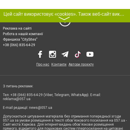
Цей сайт використовує «cookies». Також веб-сайт використовує інтернет-сервіс для збору технічних даних стосовно відвідувачів з метою отримання маркетингової та статистичної інформації. Умови обробки даних відвідувачів сайту див.
〉
Реклама на сайті
Робота в нашій компанії
Франшиза "CitySites"
+38 (066) 835-64-29
Про нас
Контакти
Автори проєкту
З питань реклами:
Тел.:+38 (066) 835-64-29 (Viber, Telegram, WhatsApp). E-mail:
reklama@057.ua
E-mail редакції:
news@057.ua
Допускається цитування матеріалів без отримання попередньої згоди
057.ua за умови розміщення в тексті обов'язкового посилання на 057.ua -
Сайт міста Харкова. Для інтернет-видань обов'язкове розміщення
прямого, відкритого для пошукових систем гіперпосилання на цитовані