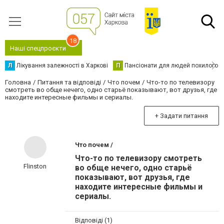
18
Наші спецпроєкти
Л
Лікування залежності в Харкові
П
Пансіонати для людей похилого в
Головна
Питання та відповіді
Что почем
Что-то по телевизору
смотреть во обще нечего, одно старьё показывают, вот друзья, где
находите интересные фильмы и сериалы.
+ Задати питання
Что почем /
Что-то по телевизору смотреть
Flinston
во обще нечего, одно старьё
показывают, вот друзья, где
находите интересные фильмы и
сериалы.
Відповіді (1)