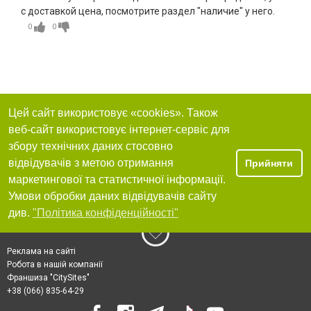
с доставкой цена, посмотрите раздел "наличие" у него.
0
0
Цей сайт використовує «cookies». Також
веб-сайт використовує інтернет-сервіс для
збору технічних даних стосовно
відвідувачів з метою отримання
Прийняти
маркетингової та статистичної інформації.
Умови обробки даних відвідувачів сайту
див.
"Політика конфіденційності"
Реклама на сайті
Робота в нашій компанії
Франшиза "CitySites"
+38 (066) 835-64-29