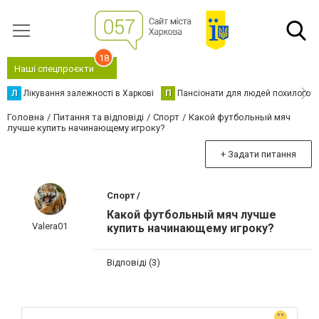
18
Наші спецпроєкти
Л
Лікування залежності в Харкові
П
Пансіонати для людей похилого в
Головна
Питання та відповіді
Спорт
Какой футбольный мяч
лучше купить начинающему игроку?
+ Задати питання
Спорт /
Какой футбольный мяч лучше
Valera01
купить начинающему игроку?
Відповіді (3)