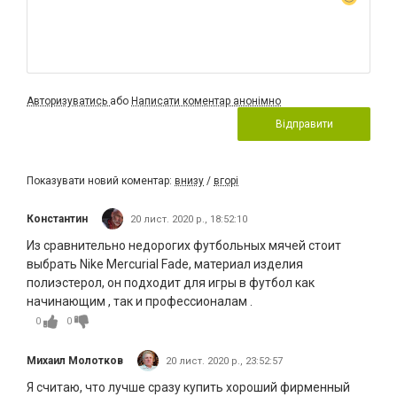
Авторизуватись
або
Написати коментар анонімно
Відправити
Показувати новий коментар:
внизу
/
вгорі
Константин
20 лист. 2020 р., 18:52:10
Из сравнительно недорогих футбольных мячей стоит
выбрать Nike Mercurial Fade, материал изделия
полиэстерол, он подходит для игры в футбол как
начинающим , так и профессионалам .
0
0
Михаил Молотков
20 лист. 2020 р., 23:52:57
Я считаю, что лучше сразу купить хороший фирменный