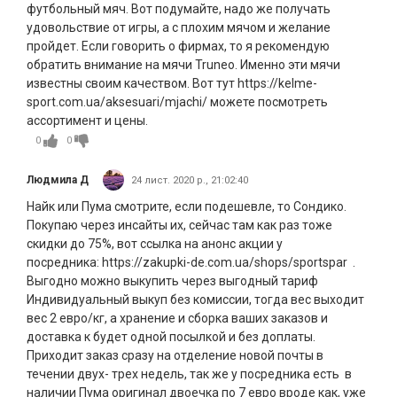
футбольный мяч. Вот подумайте, надо же получать
удовольствие от игры, а с плохим мячом и желание
пройдет. Если говорить о фирмах, то я рекомендую
обратить внимание на мячи Truneo. Именно эти мячи
известны своим качеством. Вот тут https://kelme-
sport.com.ua/aksesuari/mjachi/ можете посмотреть
ассортимент и цены.
0
0
Людмила Д
24 лист. 2020 р., 21:02:40
Найк или Пума смотрите, если подешевле, то Сондико.
Покупаю через инсайты их, сейчас там как раз тоже
скидки до 75%, вот ссылка на анонс акции у
посредника: https://zakupki-de.com.ua/shops/sportspar .
Выгодно можно выкупить через выгодный тариф
Индивидуальный выкуп без комиссии, тогда вес выходит
вес 2 евро/кг, а хранение и сборка ваших заказов и
доставка к будет одной посылкой и без доплаты.
Приходит заказ сразу на отделение новой почты в
течении двух- трех недель, так же у посредника есть в
наличии Пума оригинал двоечка по 7 евро вроде как, уже