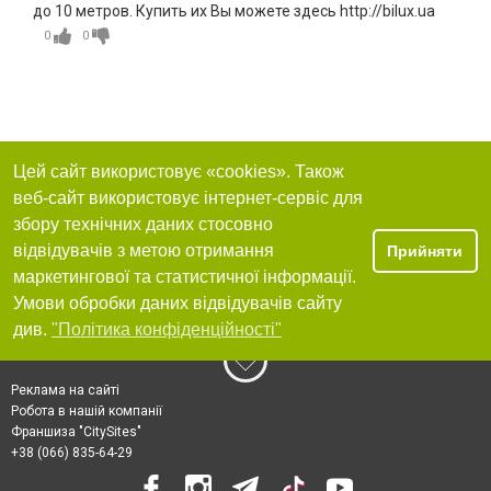
до 10 метров. Купить их Вы можете здесь http://bilux.ua
0
0
Цей сайт використовує «cookies». Також
веб-сайт використовує інтернет-сервіс для
збору технічних даних стосовно
відвідувачів з метою отримання
Прийняти
маркетингової та статистичної інформації.
Умови обробки даних відвідувачів сайту
див.
"Політика конфіденційності"
Реклама на сайті
Робота в нашій компанії
Франшиза "CitySites"
+38 (066) 835-64-29