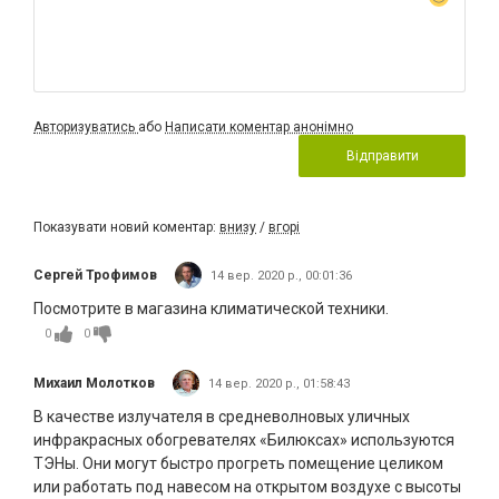
Авторизуватись
або
Написати коментар анонімно
Відправити
Показувати новий коментар:
внизу
/
вгорі
Сергей Трофимов
14 вер. 2020 р., 00:01:36
Посмотрите в магазина климатической техники.
0
0
Михаил Молотков
14 вер. 2020 р., 01:58:43
В качестве излучателя в средневолновых уличных
инфракрасных обогревателях «Билюксах» используются
ТЭНы. Они могут быстро прогреть помещение целиком
или работать под навесом на открытом воздухе с высоты