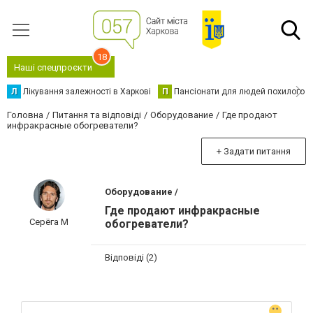
18
Наші спецпроєкти
Л
Лікування залежності в Харкові
П
Пансіонати для людей похилого в
Головна
Питання та відповіді
Оборудование
Где продают
инфракрасные обогреватели?
+ Задати питання
Оборудование /
Где продают инфракрасные
Серёга М
обогреватели?
Відповіді (2)