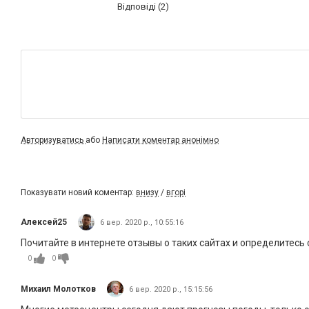
Відповіді (2)
Авторизуватись
або
Написати коментар анонімно
Показувати новий коментар:
внизу
/
вгорі
Алексей25
6 вер. 2020 р., 10:55:16
Почитайте в интернете отзывы о таких сайтах и определитесь 
0
0
Михаил Молотков
6 вер. 2020 р., 15:15:56