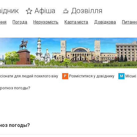
ідник
Афіша
Дозвілля
ння
Погода
Нерухомість
Карта міста
Довідкова
Питанн
сіонати для людей похилого віку
Р
Розміститися у довіднику
М
Міські
прогноз погоды?
ноз погоды?