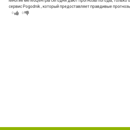
Многие метеоцентры сегодня дают прогнозы погоды, только о
сервис Pogodnik , который предоставляет правдивые прогнозы
0
0