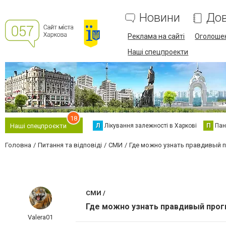
Новини
Дов
Реклама на сайті
Оголоше
Наші спецпроекти
18
Л
Лікування залежності в Харкові
П
Пан
Наші спецпроєкти
Головна
Питання та відповіді
СМИ
Где можно узнать правдивый 
СМИ /
Где можно узнать правдивый прог
Valera01