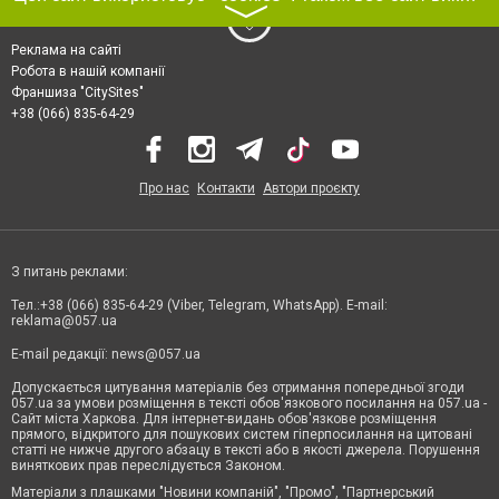
〉
Реклама на сайті
Робота в нашій компанії
Франшиза "CitySites"
+38 (066) 835-64-29
Про нас
Контакти
Автори проєкту
З питань реклами:
Тел.:+38 (066) 835-64-29 (Viber, Telegram, WhatsApp). E-mail:
reklama@057.ua
E-mail редакції:
news@057.ua
Допускається цитування матеріалів без отримання попередньої згоди
057.ua за умови розміщення в тексті обов'язкового посилання на 057.ua -
Сайт міста Харкова. Для інтернет-видань обов'язкове розміщення
прямого, відкритого для пошукових систем гіперпосилання на цитовані
статті не нижче другого абзацу в тексті або в якості джерела. Порушення
виняткових прав переслідується Законом.
Матеріали з плашками "Новини компаній", "Промо", "Партнерський