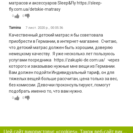
матрасов и аксессуаров Sleep&Fly https://sleep-
fly.com.ua/detskie-matrasy
0
0
Tamina
7 лист. 2020 р., 00:05:36
Качественный детский матрас я бы советовала
приобрести в Германии, в интернет-магазине. Считаю,
что детский матрас должен быть хорошим, доверяю
немецкому качеству. Я уже несколько лет пользуюсь
услугами посредника https://zakupki-de.com.ua/ через
которого и заказываю нужные мне вещи из Германии.
Вам должен подойти Индивидуальный тариф, он для
тяжелых вещей больше рассчитан, цена только за вес,
без комиссии. Девочки проконсультируют, помогут
подобрать именно то, что вам нужно.
0
0
Цей сайт використовує «cookies». Також веб-сайт використовує інтернет-сервіс для збору технічних даних стосовно відвідувачів з метою отримання маркетингової та статистичної інформації. Умови обробки даних відвідувачів сайту див.