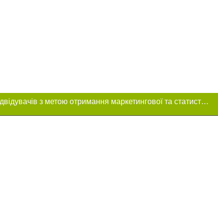
Цей сайт використовує «cookies». Також веб-сайт використовує інтернет-сервіс для збору технічних даних стосовно відвідувачів з метою отримання маркетингової та статистичної інформації. Умови обробки даних відвідувачів сайту див.
ння в тексті
зміщення прямого,
 тексті або в
цпроєкт",