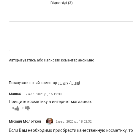
Відповіді (3)
Авторизуватись
або
Написати коментар анонімно
Показувати новий коментар:
внизу
/
вгорі
Маша4
2 вер. 2020 р., 16:12:39
Поищите косметику в интернет магазинах.
0
0
Михаил Молотков
2 вер. 2020 р., 18:02:32
Если Вам необходимо приобрести качественную косметику, то