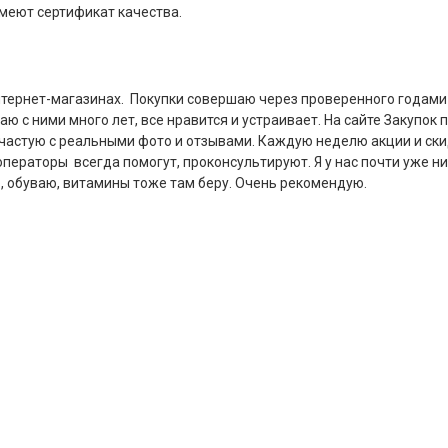
 имеют сертификат качества.
 интернет-магазинах. Покупки совершаю через проверенного годами
аю с ними много лет, все нравится и устраивает. На сайте Закупок
астую с реальными фото и отзывами. Каждую неделю акции и скид
раторы всегда помогут, проконсультируют. Я у нас почти уже ни
, обуваю, витамины тоже там беру. Очень рекомендую.