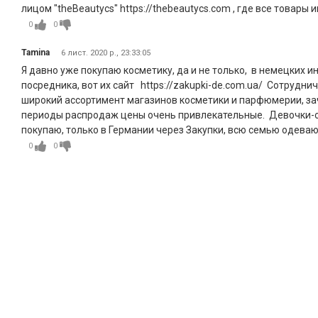
лицом "theBeautycs" https://thebeautycs.com , где все товары
0
0
Tamina
6 лист. 2020 р., 23:33:05
Я давно уже покупаю косметику, да и не только, в немецких
посредника, вот их сайт https://zakupki-de.com.ua/ Сотруднич
широкий ассортимент магазинов косметики и парфюмерии, зач
периоды распродаж цены очень привлекательные. Девочки-опе
покупаю, только в Германии через Закупки, всю семью одеваю
0
0