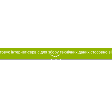
〉
нас :
и
Автори проєкту
ування матеріалів без отримання попередньої згоди 057.ua за умови розміще
силання на 057.ua - Сайт міста Харкова. Для інтернет-видань обов'язкове ро
шукових систем гіперпосилання на цитовані статті не нижче другого абзацу в
Порушення виняткових прав переслідується Законом.
ками "Новини компаній", "Промо", "Партнерський матеріал", "Партнерський спе