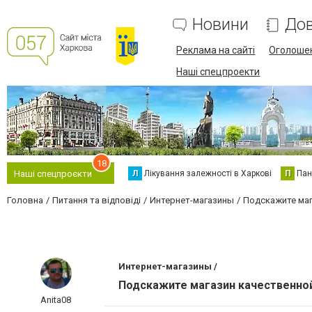
Новини
Дов
Реклама на сайті
Оголоше
Наші спецпроекти
18
Л
Лікування залежності в Харкові
П
Пан
Наші спецпроєкти
Головна
Питання та відповіді
Интернет-магазины
Подскажите маг
Интернет-магазины /
Подскажите магазин качественно
Anita08