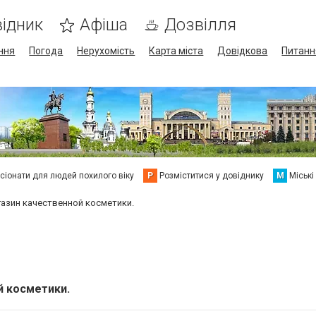
ідник
Афіша
Дозвілля
ння
Погода
Нерухомість
Карта міста
Довідкова
Питанн
сіонати для людей похилого віку
Р
Розміститися у довіднику
М
Міські
азин качественной косметики.
й косметики.