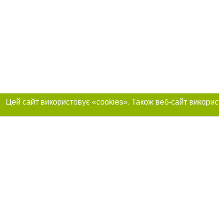
Реклама на сайті
Приєднуйтесь до 
Робота в нашій компанії
Франшиза "CitySites"
Про нас
Контакт
+38 (066) 835-64-29
З питань реклами:
Допускається цит
обов'язкового по
відкритого для по
Тел.:+38 (066) 835-64-29 (Viber, Telegram, WhatsApp). E-
якості джерела. 
mail:
reklama@057.ua
Матеріали з плаш