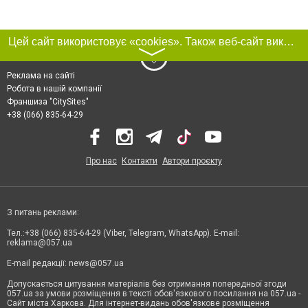
Цей сайт використовує «cookies». Також веб-сайт використовує інтернет-сервіс для збору технічних даних стосовно відвідувачів з метою отримання маркетингової та статистичної інформації. Умови обробки даних відвідувачів сайту див.
〉
Реклама на сайті
Робота в нашій компанії
Франшиза "CitySites"
+38 (066) 835-64-29
Про нас
Контакти
Автори проєкту
З питань реклами:
Тел.:+38 (066) 835-64-29 (Viber, Telegram, WhatsApp). E-mail:
reklama@057.ua
E-mail редакції:
news@057.ua
Допускається цитування матеріалів без отримання попередньої згоди
057.ua за умови розміщення в тексті обов'язкового посилання на 057.ua -
Сайт міста Харкова. Для інтернет-видань обов'язкове розміщення