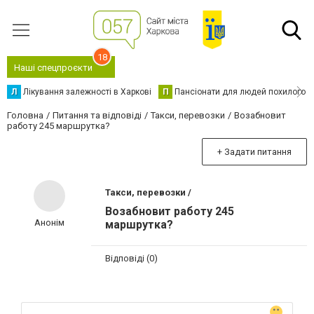
18
Наші спецпроєкти
Л
Лікування залежності в Харкові
П
Пансіонати для людей похилого в
Головна
Питання та відповіді
Такси, перевозки
Возабновит
работу 245 маршрутка?
+ Задати питання
Такси, перевозки /
Возабновит работу 245
Анонім
маршрутка?
Відповіді (0)