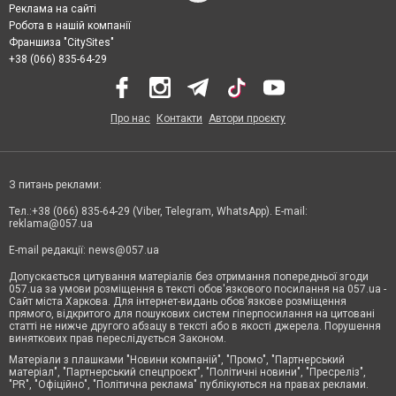
Реклама на сайті
Робота в нашій компанії
Франшиза "CitySites"
+38 (066) 835-64-29
Про нас
Контакти
Автори проєкту
З питань реклами:
Тел.:+38 (066) 835-64-29 (Viber, Telegram, WhatsApp). E-mail:
reklama@057.ua
E-mail редакції:
news@057.ua
Допускається цитування матеріалів без отримання попередньої згоди
057.ua за умови розміщення в тексті обов'язкового посилання на 057.ua -
Сайт міста Харкова. Для інтернет-видань обов'язкове розміщення
прямого, відкритого для пошукових систем гіперпосилання на цитовані
статті не нижче другого абзацу в тексті або в якості джерела. Порушення
виняткових прав переслідується Законом.
Матеріали з плашками "Новини компаній", "Промо", "Партнерський
матеріал", "Партнерський спецпроєкт", "Політичні новини", "Пресреліз",
"PR", "Офіційно", "Політична реклама" публікуються на правах реклами.