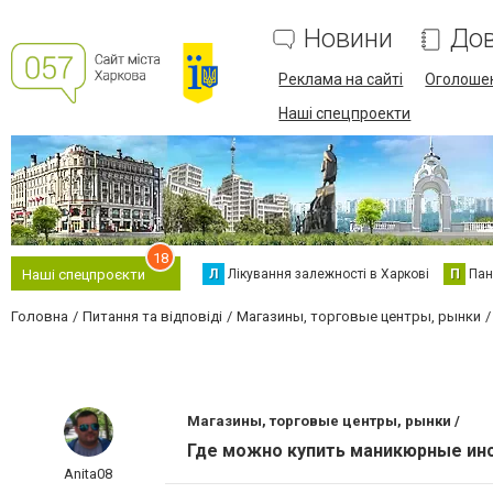
Новини
Дов
Реклама на сайті
Оголоше
Наші спецпроекти
18
Л
Лікування залежності в Харкові
П
Пан
Наші спецпроєкти
Головна
Питання та відповіді
Магазины, торговые центры, рынки
Магазины, торговые центры, рынки /
Где можно купить маникюрные ин
Anita08