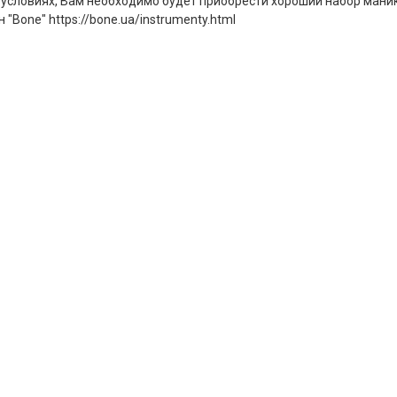
 условиях, Вам необходимо будет приобрести хороший набор ман
"Bone" https://bone.ua/instrumenty.html