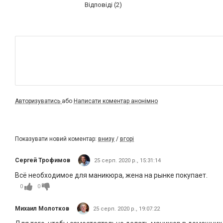
Відповіді (2)
Авторизуватись
або
Написати коментар анонімно
Показувати новий коментар:
внизу
/
вгорі
Сергей Трофимов
25 серп. 2020 р., 15:31:14
Всё необходимое для маникюра, жена на рынке покупает.
0
0
Михаил Молотков
25 серп. 2020 р., 19:07:22