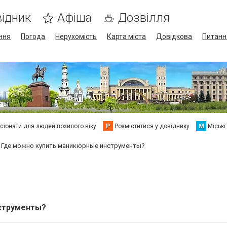
ідник
Афіша
Дозвілля
ння
Погода
Нерухомість
Карта міста
Довідкова
Питанн
сіонати для людей похилого віку
Р
Розміститися у довіднику
М
Міські
Где можно купить маникюрные инструменты?
струменты?