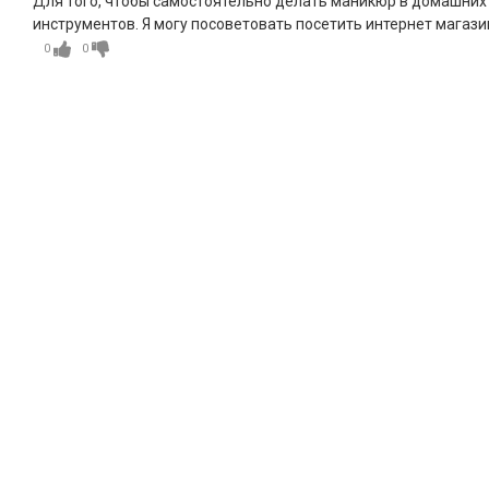
Для того, чтобы самостоятельно делать маникюр в домашних
инструментов. Я могу посоветовать посетить интернет магазин 
0
0