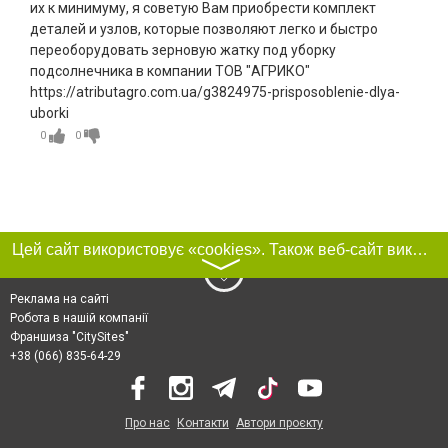
их к минимуму, я советую Вам приобрести комплект
деталей и узлов, которые позволяют легко и быстро
переоборудовать зерновую жатку под уборку
подсолнечника в компании ТОВ "АГРИКО"
https://atributagro.com.ua/g3824975-prisposoblenie-dlya-
uborki
0
0
Цей сайт використовує «cookies». Також веб-сайт використовує інтернет-сервіс для збору технічних даних стосовно відвідувачів з метою отримання маркетингової та статистичної інформації. Умови обробки даних відвідувачів сайту див.
〉
Реклама на сайті
Робота в нашій компанії
Франшиза "CitySites"
+38 (066) 835-64-29
Про нас
Контакти
Автори проєкту