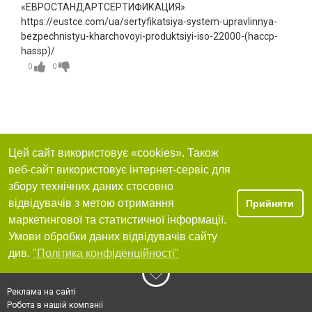
«ЕВРОСТАНДАРТСЕРТИФИКАЦИЯ»
https://eustce.com/ua/sertyfikatsiya-system-upravlinnya-
bezpechnistyu-kharchovoyi-produktsiyi-iso-22000-(haccp-
hassp)/
0
0
Цей сайт використовує «cookies». Також
веб-сайт використовує інтернет-сервіс для
збору технічних даних стосовно
відвідувачів з метою отримання
Прийняти
маркетингової та статистичної інформації.
Умови обробки даних відвідувачів сайту
див.
"Політика конфіденційності"
Реклама на сайті
Робота в нашій компанії