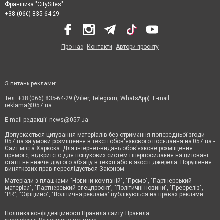
Франшиза "CitySites"
+38 (066) 835-64-29
Про нас
Контакти
Автори проєкту
З питань реклами:
Тел.:+38 (066) 835-64-29 (Viber, Telegram, WhatsApp). E-mail:
reklama@057.ua
E-mail редакції:
news@057.ua
Допускається цитування матеріалів без отримання попередньої згоди
057.ua за умови розміщення в тексті обов'язкового посилання на 057.ua -
Сайт міста Харкова. Для інтернет-видань обов'язкове розміщення
прямого, відкритого для пошукових систем гіперпосилання на цитовані
статті не нижче другого абзацу в тексті або в якості джерела. Порушення
виняткових прав переслідується Законом.
Матеріали з плашками "Новини компаній", "Промо", "Партнерський
матеріал", "Партнерський спецпроєкт", "Політичні новини", "Пресреліз",
"PR", "Офіційно", "Політична реклама" публікуються на правах реклами.
Політика конфіденційності
Правила сайту
Правила