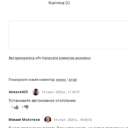
Відповіді (2)
Авторизуватись
або
Написати коментар анонімно
Показувати новий коментар:
внизу
/
вгорі
Алексей25
14 серп. 2020 р., 11:43:57
Установите автономное отопление.
0
0
Михаил Молотков
14 серп. 2020 р., 18:40:55