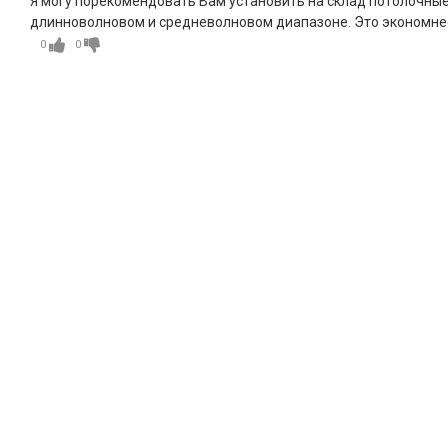
Я могу порекомендовать Вам установить на склад потолочные 
длинноволновом и средневолновом диапазоне. Это экономне
0
0