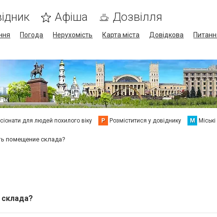
ідник
Афіша
Дозвілля
ння
Погода
Нерухомість
Карта міста
Довідкова
Питанн
сіонати для людей похилого віку
Р
Розміститися у довіднику
М
Міські
ть помещение склада?
 склада?