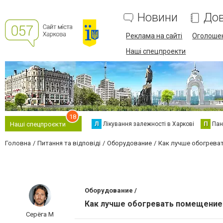
Новини
Дов
Реклама на сайті
Оголоше
Наші спецпроекти
18
Л
Лікування залежності в Харкові
П
Пан
Наші спецпроєкти
Головна
Питання та відповіді
Оборудование
Как лучше обогрева
Оборудование /
Как лучше обогревать помещение
Серёга М