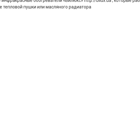
инфракрасные обогреватели «Билюкс» http://bilux.ua , которые ра
е тепловой пушки или масляного радиатора