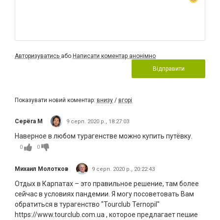
Авторизуватись
або
Написати коментар анонімно
Відправити
Показувати новий коментар:
внизу
/
вгорі
Серёга М
9 серп. 2020 р., 18:27:03
Наверное в любом турагенстве можно купить путёвку.
0
0
Михаил Молотков
9 серп. 2020 р., 20:22:43
Отдых в Карпатах – это правильное решение, там более
сейчас в условиях пандемии. Я могу посоветовать Вам
обратиться в турагенство "Tourclub Ternopil"
https://www.tourclub.com.ua , которое предлагает пешие