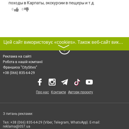
походы в Карпаты, экскурсии в пещеры и т.д.
0
0
Цей сайт використовує «cookies». Також веб-сайт використовує інтернет-сервіс для збору технічних даних стосовно відвідувачів з метою отримання маркетингової та статистичної інформації. Умови обробки даних відвідувачів сайту див.
〉
Реклама на сайті
Робота в нашій компанії
Франшиза "CitySites"
+38 (066) 835-64-29
Про нас
Контакти
Автори проєкту
З питань реклами:
Тел.:+38 (066) 835-64-29 (Viber, Telegram, WhatsApp). E-mail:
reklama@057.ua