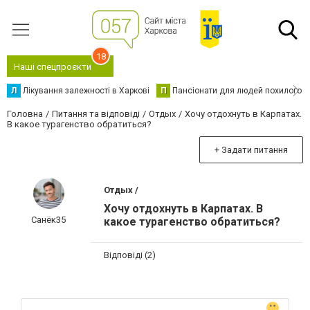
18
Наші спецпроєкти
Л
Лікування залежності в Харкові
П
Пансіонати для людей похилого в
Головна
Питання та відповіді
Отдых
Хочу отдохнуть в Карпатах.
В какое турагенство обратиться?
+ Задати питання
Отдых /
Хочу отдохнуть в Карпатах. В
Санёк35
какое турагенство обратиться?
Відповіді (2)