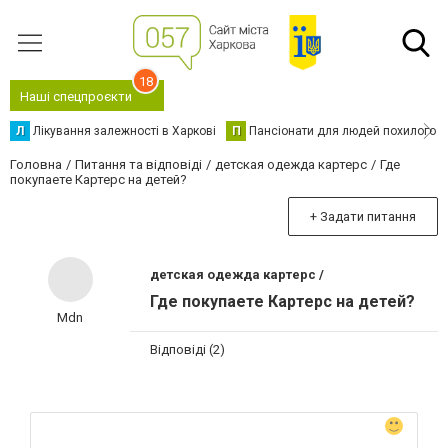
18
Наші спецпроєкти
Л
Лікування залежності в Харкові
П
Пансіонати для людей похилого в
Головна
Питання та відповіді
детская одежда картерс
Где
покупаете Картерс на детей?
+ Задати питання
детская одежда картерс /
Где покупаете Картерс на детей?
Mdn
Відповіді (2)