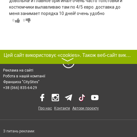
довольна! и главное оригинал! очень часто толстовки и
костюмчики вылавливаю там по 4/5 евро. доставка до
меня занимает порядка 10 дней! очень удобно
0
0
Цей сайт використовує «cookies». Також веб-сайт використовує інтернет-сервіс для збору технічних даних стосовно відвідувачів з метою отримання маркетингової та статистичної інформації. Умови обробки даних відвідувачів сайту див.
〉
Реклама на сайті
Робота в нашій компанії
Франшиза "CitySites"
+38 (066) 835-64-29
Про нас
Контакти
Автори проєкту
З питань реклами: