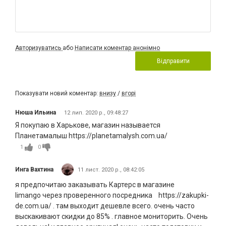
Авторизуватись
або
Написати коментар анонімно
Відправити
Показувати новий коментар:
внизу
/
вгорі
Нюша Ильина
12 лип. 2020 р., 09:48:27
Я покупаю в Харькове, магазин называется
Планетамалыш https://planetamalysh.com.ua/
1
0
Инга Вахтина
11 лист. 2020 р., 08:42:05
я предпочитаю заказывать Картерс в магазине
limango через проверенного посредника https://zakupki-
de.com.ua/ . там выходит дешевле всего. очень часто
выскакивают скидки до 85% . главное мониторить. Очень