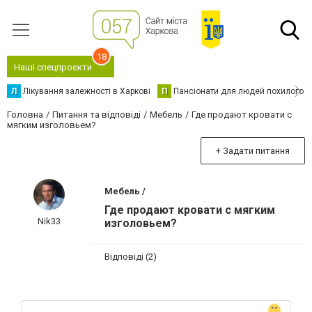
18
Наші спецпроєкти
Л
Лікування залежності в Харкові
П
Пансіонати для людей похилого в
Головна
Питання та відповіді
Мебель
Где продают кровати с
мягким изголовьем?
+ Задати питання
Мебель /
Где продают кровати с мягким
Nik33
изголовьем?
Відповіді (2)