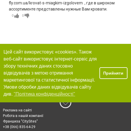
fly.com.ua/krovat-s-miagkim-izgolovem , где в широком
ассортименте представлены нужные Вам кровати.
0
0
Цей сайт використовує «cookies». Також
веб-сайт використовує інтернет-сервіс для
збору технічних даних стосовно
відвідувачів з метою отримання
Прийняти
маркетингової та статистичної інформації.
Умови обробки даних відвідувачів сайту
див.
"Політика конфіденційності"
Реклама на сайті
Робота в нашій компанії
Франшиза "CitySites"
+38 (066) 835-64-29