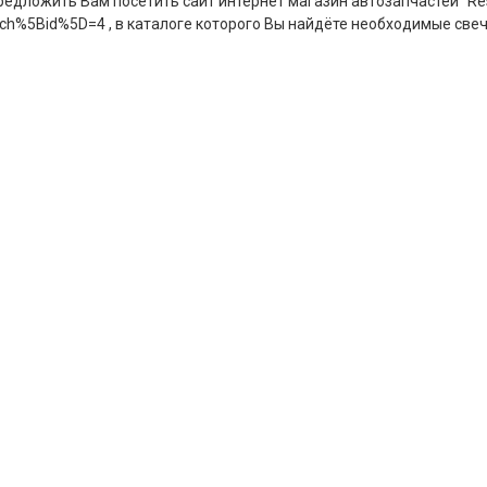
предложить Вам посетить сайт интернет магазин автозапчастей "Re
earch%5Bid%5D=4 , в каталоге которого Вы найдёте необходимые све