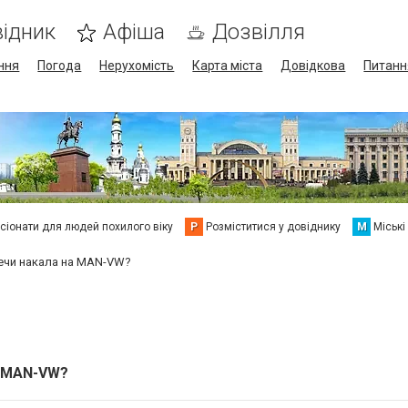
ідник
Афіша
Дозвілля
ння
Погода
Нерухомість
Карта міста
Довідкова
Питанн
сіонати для людей похилого віку
Р
Розміститися у довіднику
М
Міські
вечи накала на MAN-VW?
а MAN-VW?