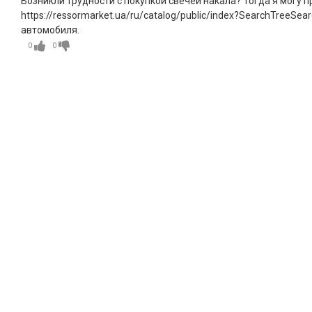
Возникли трудности с покупкой свечей накала? Тогда я могу 
https://ressormarket.ua/ru/catalog/public/index?SearchTreeS
автомобиля.
0
0