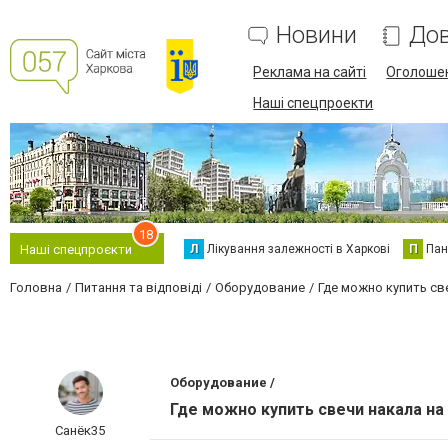
Новини
Дов
Реклама на сайті
Оголоше
Наші спецпроекти
18
Л
Лікування залежності в Харкові
П
Пан
Наші спецпроєкти
Головна
Питання та відповіді
Оборудование
Где можно купить с
Оборудование /
Где можно купить свечи накала н
Санёк35