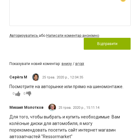
Авторизуватись
або
Написати коментар анонімно
Відправити
Показувати новий коментар:
внизу
/
вгорі
Серёга М
25 трав. 2020 р., 12:04:35
Посмотрите на авторынке или прямо на шиномонтаже.
0
0
Михаил Молотков
25 трав. 2020 р., 15:11:14
Для того, чтобы выбрать и купить необходимые Вам
колёсные диски для автомобиля, я могу
порекомендовать посетить сайт интернет магазин
автозапчастей "Ressormarket"