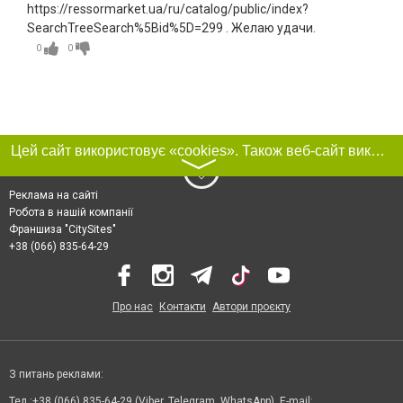
https://ressormarket.ua/ru/catalog/public/index?
SearchTreeSearch%5Bid%5D=299 . Желаю удачи.
0
0
Цей сайт використовує «cookies». Також веб-сайт використовує інтернет-сервіс для збору технічних даних стосовно відвідувачів з метою отримання маркетингової та статистичної інформації. Умови обробки даних відвідувачів сайту див.
〉
Реклама на сайті
Робота в нашій компанії
Франшиза "CitySites"
+38 (066) 835-64-29
Про нас
Контакти
Автори проєкту
З питань реклами:
Тел.:+38 (066) 835-64-29 (Viber, Telegram, WhatsApp). E-mail: