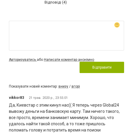
Відповіді (4)
Авторизуватись
або
Написати коментар анонімно
Відправити
Показувати новий коментар:
внизу
/
вгорі
vikkor83
21 трав. 2020 р., 23:55:01
Да, Киевстар с этим кинул нас(( Я теперь через Global24
вывожу деньги на банковскую карту. Там ничего такого,
все просто, времени занимает минимум. Хорошо, что
удалось найти такой способ, а то тоже пришлось
поломать голову и потратить время на поиски