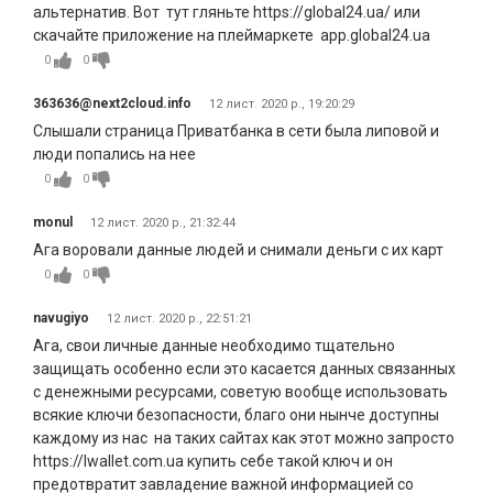
альтернатив. Вот тут гляньте https://global24.ua/ или
скачайте приложение на плеймаркете app.global24.ua
0
0
363636@next2cloud.info
12 лист. 2020 р., 19:20:29
Слышали страница Приватбанка в сети была липовой и
люди попались на нее
0
0
monul
12 лист. 2020 р., 21:32:44
Ага воровали данные людей и снимали деньги с их карт
0
0
navugiyo
12 лист. 2020 р., 22:51:21
Ага, свои личные данные необходимо тщательно
защищать особенно если это касается данных связанных
с денежными ресурсами, советую вообще использовать
всякие ключи безопасности, благо они нынче доступны
каждому из нас на таких сайтах как этот можно запросто
https://lwallet.com.ua купить себе такой ключ и он
предотвратит завладение важной информацией со