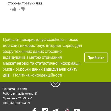
стороны третьих лиц
0
0
Цей сайт використовує «cookies». Також
веб-сайт використовує інтернет-сервіс для
збору технічних даних стосовно
відвідувачів з метою отримання
Прийняти
маркетингової та статистичної інформації.
Умови обробки даних відвідувачів сайту
див.
"Політика конфіденційності"
Реклама на сайті
Робота в нашій компанії
Франшиза "CitySites"
+38 (066) 835-64-29