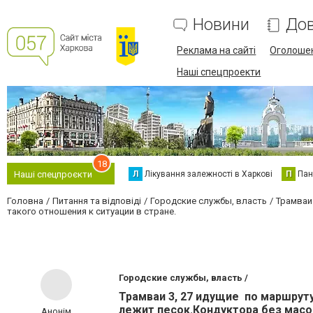
Новини
Дов
Реклама на сайті
Оголоше
Наші спецпроекти
18
Л
Лікування залежності в Харкові
П
Пан
Наші спецпроєкти
Головна
Питання та відповіді
Городские службы, власть
Трамваи
такого отношения к ситуации в стране.
Городские службы, власть /
Трамваи 3, 27 идущие по маршрут
лежит песок.Кондуктора без масок
Анонім