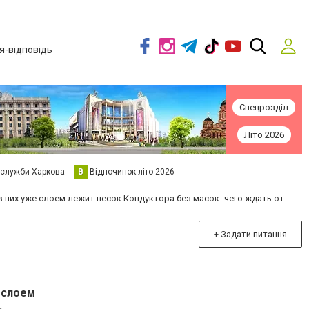
я-відповідь
Спецрозділ
Літо 2026
 служби Харкова
В
Відпочинок літо 2026
 них уже слоем лежит песок.Кондуктора без масок- чего ждать от
+ Задати питання
 слоем
.