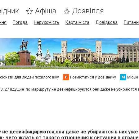
ідник
Афіша
Дозвілля
ння
Погода
Нерухомість
Карта міста
Довідкова
Питанн
сіонати для людей похилого віку
Р
Розміститися у довіднику
М
Міські
 3, 27 идущие по маршруту не дезинфицируются,они даже не убираются в
у не дезинфицируются,они даже не убираются в них уже
- чего ждать от такого отношения к ситуации в стране