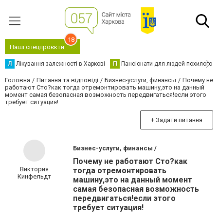
18
Наші спецпроєкти
Л
Лікування залежності в Харкові
П
Пансіонати для людей похилого в
Головна
Питання та відповіді
Бизнес-услуги, финансы
Почему не
работают Сто?как тогда отремонтировать машину,это на данный
момент самая безопасная возможность передвигаться!если этого
требует ситуация!
+ Задати питання
Бизнес-услуги, финансы /
Почему не работают Сто?как
Виктория
тогда отремонтировать
Кинфельдт
машину,это на данный момент
самая безопасная возможность
передвигаться!если этого
требует ситуация!