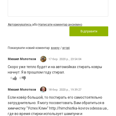
Авторизуватись
або
Написати коментар анонімно
Відправити
Показувати новий коментар:
внизу
/
вгорі
Михаил Молотков
17 бер. 2020 р., 23:54:04
Скоро уже тепло будет и на автомойках стирать ковры
начнут. Я в прошлом году стирал.
0
0
Михаил Молотков
18 бер. 2020 р., 19:39:27
Если ковёр большой, то постирать его самостоятельно
затруднительно. Я могу посоветовать Вам обратиться в
химчистку "Успех Клин" http://himchistka-kovrov.odessa.ua ,
где во время стирки использует шампуни и