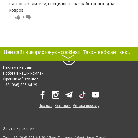
пятновыводители, специально разработанные для
ковров.
0
0
Цей сайт використовує «cookies». Також веб-сайт використовує інтернет-сервіс для збору технічних даних стосовно відвідувачів з метою отримання маркетингової та статистичної інформації. Умови обробки даних відвідувачів сайту див.
〉
Реклама на сайті
Робота в нашій компанії
Франшиза "CitySites"
+38 (066) 835-64-29
Про нас
Контакти
Автори проєкту
З питань реклами: