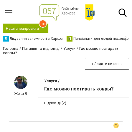
18
Наші спецпроєкти
Л
Лікування залежності в Харкові
П
Пансіонати для людей похилого в
Головна
Питання та відповіді
Услуги
Где можно постирать
ковры?
+ Задати питання
Услуги /
Где можно постирать ковры?
Жека В
Відповіді (2)