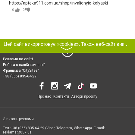
https://apteka911.com.ua/shop/invalidnyie-kolyaski
0
0
Цей сайт використовує «cookies». Також веб-сайт використовує інтернет-сервіс для збору технічних даних стосовно відвідувачів з метою отримання маркетингової та статистичної інформації. Умови обробки даних відвідувачів сайту див.
〉
Реклама на сайті
Робота в нашій компанії
Франшиза "CitySites"
+38 (066) 835-64-29
Про нас
Контакти
Автори проєкту
З питань реклами:
Тел.:+38 (066) 835-64-29 (Viber, Telegram, WhatsApp). E-mail:
reklama@057.ua