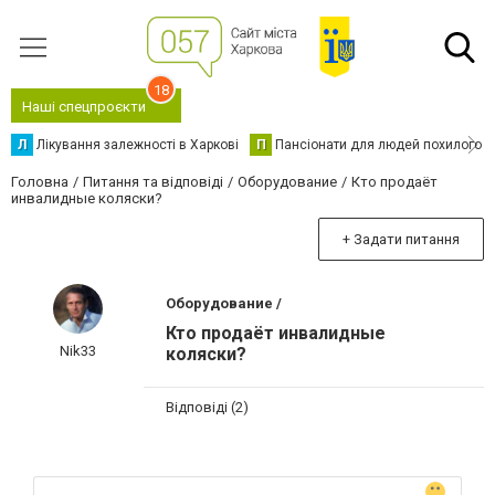
18
Наші спецпроєкти
Л
Лікування залежності в Харкові
П
Пансіонати для людей похилого в
Головна
Питання та відповіді
Оборудование
Кто продаёт
инвалидные коляски?
+ Задати питання
Оборудование /
Кто продаёт инвалидные
Nik33
коляски?
Відповіді (2)