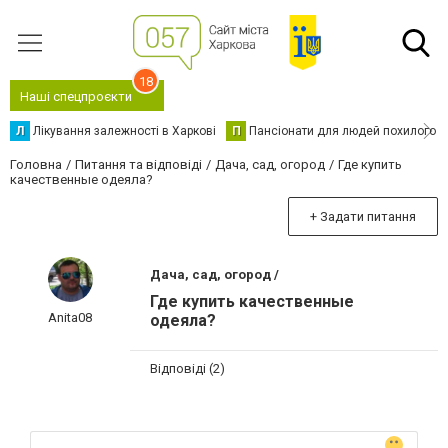
18
Наші спецпроєкти
Л
Лікування залежності в Харкові
П
Пансіонати для людей похилого в
Головна
Питання та відповіді
Дача, сад, огород
Где купить
качественные одеяла?
+ Задати питання
Дача, сад, огород /
Где купить качественные
Anita08
одеяла?
Відповіді (2)