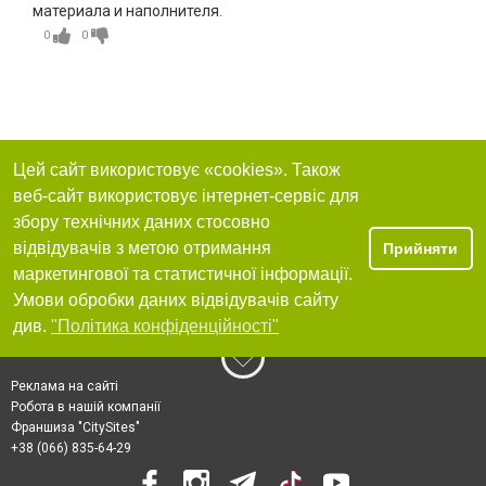
материала и наполнителя.
0
0
Цей сайт використовує «cookies». Також
веб-сайт використовує інтернет-сервіс для
збору технічних даних стосовно
відвідувачів з метою отримання
Прийняти
маркетингової та статистичної інформації.
Умови обробки даних відвідувачів сайту
див.
"Політика конфіденційності"
Реклама на сайті
Робота в нашій компанії
Франшиза "CitySites"
+38 (066) 835-64-29