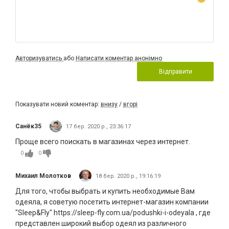
Авторизуватись
або
Написати коментар анонімно
Відправити
Показувати новий коментар:
внизу
/
вгорі
Санёк35
17 бер. 2020 р., 23:36:17
Проще всего поискать в магазинах через интернет.
0
0
Михаил Молотков
18 бер. 2020 р., 19:16:19
Для того, чтобы выбрать и купить необходимые Вам
одеяла, я советую посетить интернет-магазин компании
"Sleep&Fly" https://sleep-fly.com.ua/podushki-i-odeyala , где
представлен широкий выбор одеял из различного