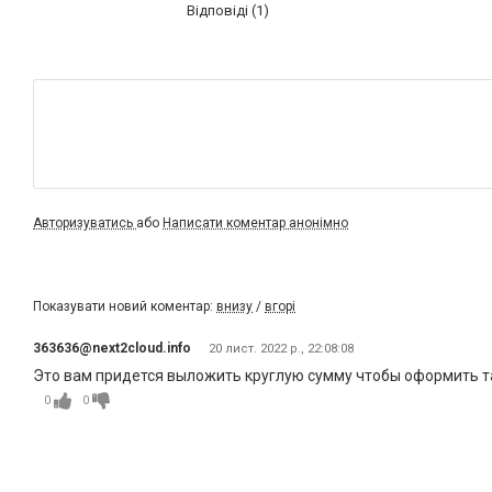
Відповіді (1)
Авторизуватись
або
Написати коментар анонімно
Показувати новий коментар:
внизу
/
вгорі
363636@next2cloud.info
20 лист. 2022 р., 22:08:08
Это вам придется выложить круглую сумму чтобы оформить та
0
0