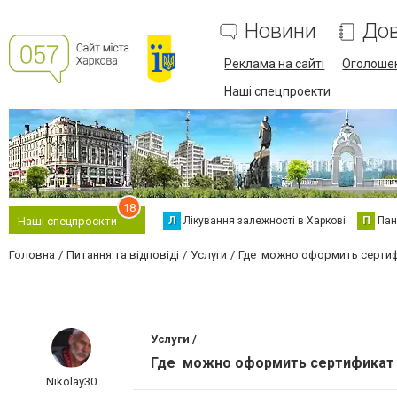
Новини
Дов
Реклама на сайті
Оголоше
Наші спецпроекти
18
Л
Лікування залежності в Харкові
П
Пан
Наші спецпроєкти
Головна
Питання та відповіді
Услуги
Где можно оформить сертиф
Услуги /
Где можно оформить сертификат н
Nikolay30