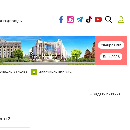
я-відповідь
Спецрозділ
Літо 2026
 служби Харкова
В
Відпочинок літо 2026
+ Задати питання
орт?