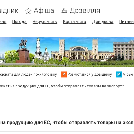
ідник
Афіша
Дозвілля
ння
Погода
Нерухомість
Карта міста
Довідкова
Питанн
сіонати для людей похилого віку
Р
Розміститися у довіднику
М
Міські
икат на продукцию для ЕС, чтобы отправлять товары на экспорт?
а продукцию для ЕС, чтобы отправлять товары на эксп