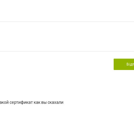
Від
кой сертификат как вы скахали