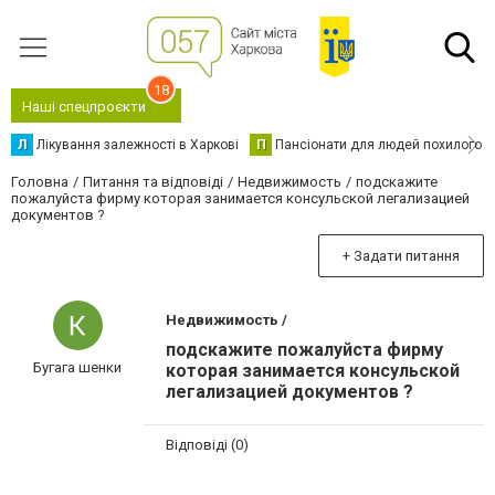
18
Наші спецпроєкти
Л
Лікування залежності в Харкові
П
Пансіонати для людей похилого в
Головна
Питання та відповіді
Недвижимость
подскажите
пожалуйста фирму которая занимается консульской легализацией
документов ?
+ Задати питання
Недвижимость /
подскажите пожалуйста фирму
Бугага шенки
которая занимается консульской
легализацией документов ?
Відповіді (0)