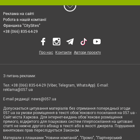
Реклама на сайті
Робота в нашій компанії
Франшиза "CitySites"
+38 (066) 835-64-29
Про нас
Контакти
Автори проєкту
З питань реклами:
Тел.:+38 (066) 835-64-29 (Viber, Telegram, WhatsApp). E-mail:
reklama@057.ua
E-mail редакції:
news@057.ua
Допускається цитування матеріалів без отримання попередньої згоди
057.ua за умови розміщення в тексті обов'язкового посилання на 057.ua -
Сайт міста Харкова. Для інтернет-видань обов'язкове розміщення
прямого, відкритого для пошукових систем гіперпосилання на цитовані
статті не нижче другого абзацу в тексті або в якості джерела. Порушення
виняткових прав переслідується Законом.
Матеріали з плашками "Новини компаній", "Промо", "Партнерський