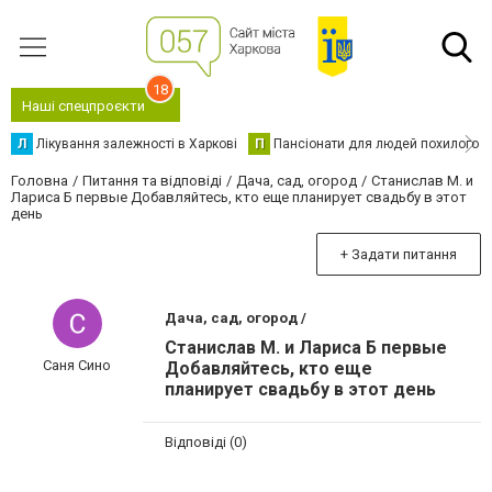
18
Наші спецпроєкти
Л
Лікування залежності в Харкові
П
Пансіонати для людей похилого в
Головна
Питання та відповіді
Дача, сад, огород
Станислав М. и
Лариса Б первые Добавляйтесь, кто еще планирует свадьбу в этот
день
+ Задати питання
Дача, сад, огород /
Станислав М. и Лариса Б первые
Саня Сино
Добавляйтесь, кто еще
планирует свадьбу в этот день
Відповіді (0)