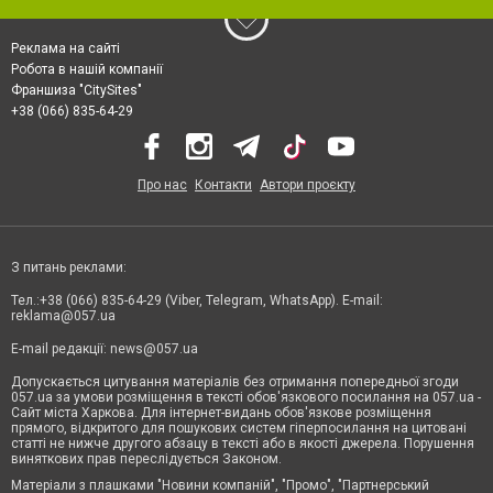
Реклама на сайті
Робота в нашій компанії
Франшиза "CitySites"
+38 (066) 835-64-29
Про нас
Контакти
Автори проєкту
З питань реклами:
Тел.:+38 (066) 835-64-29 (Viber, Telegram, WhatsApp). E-mail:
reklama@057.ua
E-mail редакції:
news@057.ua
Допускається цитування матеріалів без отримання попередньої згоди
057.ua за умови розміщення в тексті обов'язкового посилання на 057.ua -
Сайт міста Харкова. Для інтернет-видань обов'язкове розміщення
прямого, відкритого для пошукових систем гіперпосилання на цитовані
статті не нижче другого абзацу в тексті або в якості джерела. Порушення
виняткових прав переслідується Законом.
Матеріали з плашками "Новини компаній", "Промо", "Партнерський