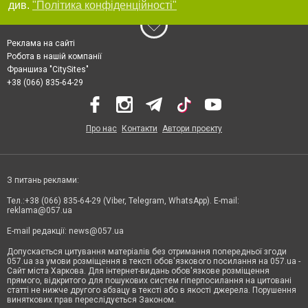
див.
"Політика конфіденційності"
Реклама на сайті
Робота в нашій компанії
Франшиза "CitySites"
+38 (066) 835-64-29
Про нас
Контакти
Автори проєкту
З питань реклами:
Тел.:+38 (066) 835-64-29 (Viber, Telegram, WhatsApp). E-mail:
reklama@057.ua
E-mail редакції:
news@057.ua
Допускається цитування матеріалів без отримання попередньої згоди
057.ua за умови розміщення в тексті обов'язкового посилання на 057.ua -
Сайт міста Харкова. Для інтернет-видань обов'язкове розміщення
прямого, відкритого для пошукових систем гіперпосилання на цитовані
статті не нижче другого абзацу в тексті або в якості джерела. Порушення
виняткових прав переслідується Законом.