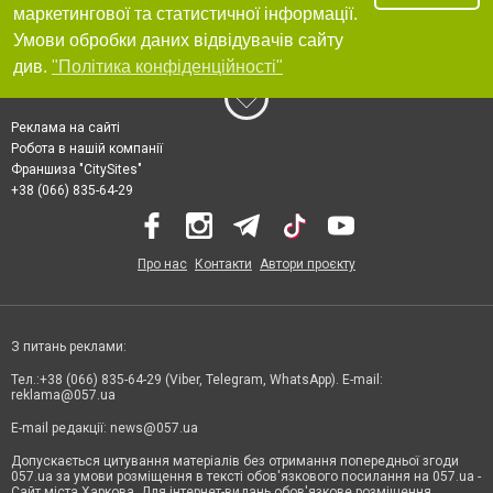
маркетингової та статистичної інформації.
Умови обробки даних відвідувачів сайту
див.
"Політика конфіденційності"
Реклама на сайті
Робота в нашій компанії
Франшиза "CitySites"
+38 (066) 835-64-29
Про нас
Контакти
Автори проєкту
З питань реклами:
Тел.:+38 (066) 835-64-29 (Viber, Telegram, WhatsApp). E-mail:
reklama@057.ua
E-mail редакції:
news@057.ua
Допускається цитування матеріалів без отримання попередньої згоди
057.ua за умови розміщення в тексті обов'язкового посилання на 057.ua -
Сайт міста Харкова. Для інтернет-видань обов'язкове розміщення