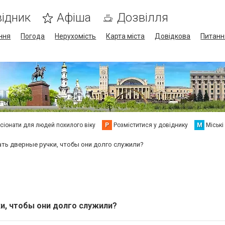
ідник
Афіша
Дозвілля
ння
Погода
Нерухомість
Карта міста
Довідкова
Питанн
сіонати для людей похилого віку
Р
Розміститися у довіднику
М
Міські
ать дверные ручки, чтобы они долго служили?
и, чтобы они долго служили?