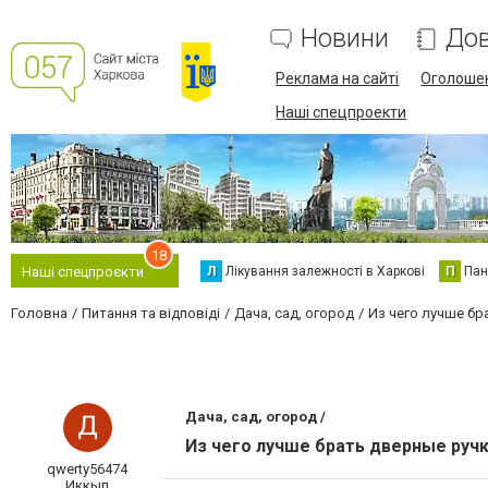
Новини
Дов
Реклама на сайті
Оголоше
Наші спецпроекти
18
Л
Лікування залежності в Харкові
П
Пан
Наші спецпроєкти
Головна
Питання та відповіді
Дача, сад, огород
Из чего лучше бр
Дача, сад, огород /
Из чего лучше брать дверные ручк
qwerty56474
Иккып