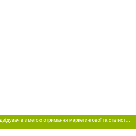
Цей сайт використовує «cookies». Також веб-сайт використовує інтернет-сервіс для збору технічних даних стосовно відвідувачів з метою отримання маркетингової та статистичної інформації. Умови обробки даних відвідувачів сайту див.