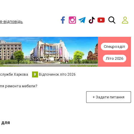
я-відповідь
Спецрозділ
Літо 2026
 служби Харкова
В
Відпочинок літо 2026
для ремонта мебели?
+ Задати питання
 для