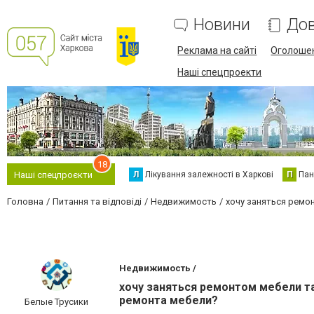
Новини
Дов
Реклама на сайті
Оголоше
Наші спецпроекти
18
Л
Лікування залежності в Харкові
П
Пан
Наші спецпроєкти
Головна
Питання та відповіді
Недвижимость
хочу заняться ремо
Недвижимость /
хочу заняться ремонтом мебели т
ремонта мебели?
Белые Трусики