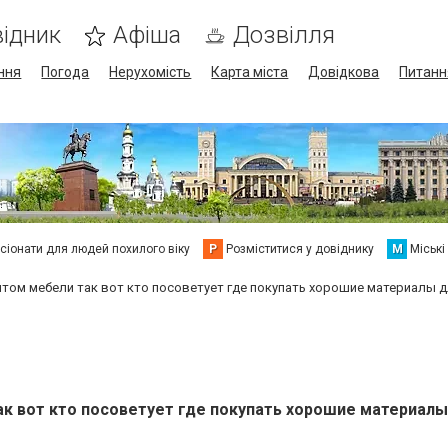
ідник
Афіша
Дозвілля
ння
Погода
Нерухомість
Карта міста
Довідкова
Питанн
сіонати для людей похилого віку
Р
Розміститися у довіднику
М
Міські
нтом мебели так вот кто посоветует где покупать хорошие материалы 
ак вот кто посоветует где покупать хорошие материалы