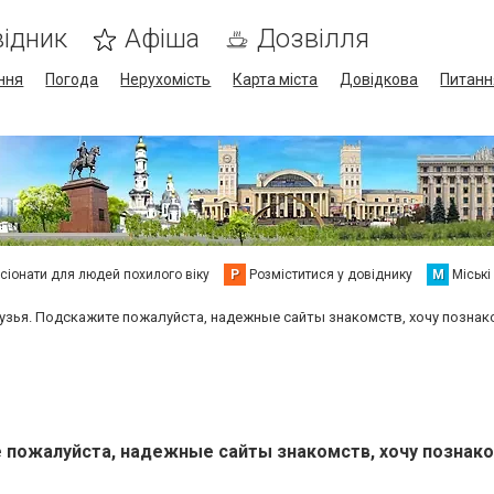
ідник
Афіша
Дозвілля
ння
Погода
Нерухомість
Карта міста
Довідкова
Питанн
сіонати для людей похилого віку
Р
Розміститися у довіднику
М
Міські
узья. Подскажите пожалуйста, надежные сайты знакомств, хочу познак
е пожалуйста, надежные сайты знакомств, хочу познак