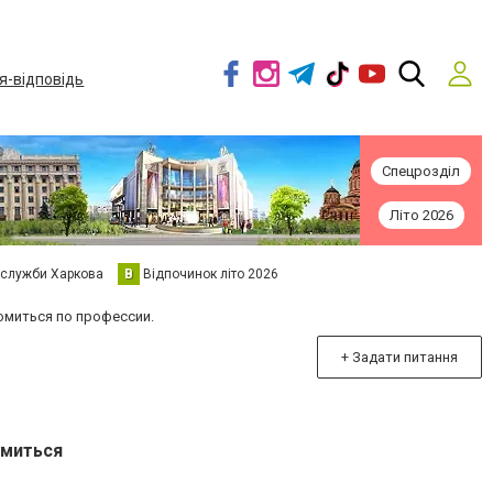
я-відповідь
Спецрозділ
Літо 2026
 служби Харкова
В
Відпочинок літо 2026
омиться по профессии.
+ Задати питання
омиться