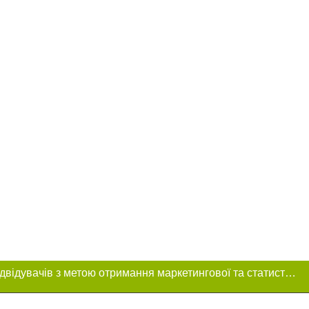
Цей сайт використовує «cookies». Також веб-сайт використовує інтернет-сервіс для збору технічних даних стосовно відвідувачів з метою отримання маркетингової та статистичної інформації. Умови обробки даних відвідувачів сайту див.