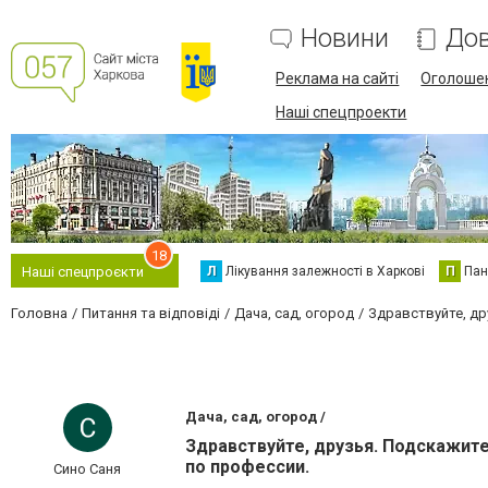
Новини
Дов
Реклама на сайті
Оголоше
Наші спецпроекти
18
Л
Лікування залежності в Харкові
П
Пан
Наші спецпроєкти
Головна
Питання та відповіді
Дача, сад, огород
Здравствуйте, др
Дача, сад, огород /
Здравствуйте, друзья. Подскажит
по профессии.
Сино Саня