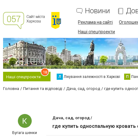
Новини
Дов
Реклама на сайті
Оголоше
Наші спецпроекти
18
Л
Лікування залежності в Харкові
П
Пан
Наші спецпроєкти
Головна
Питання та відповіді
Дача, сад, огород
где купить одно
Дача, сад, огород /
где купить односпальную кровать
Бугага шенки