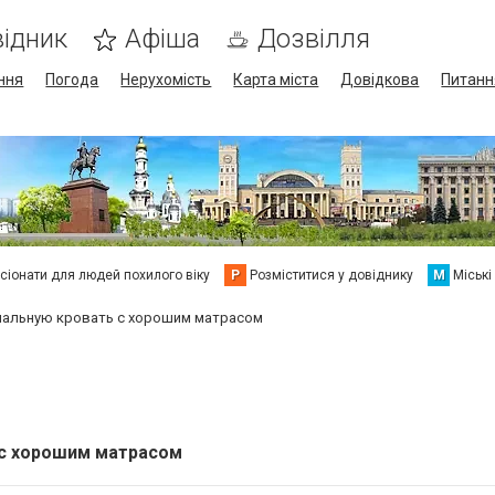
ідник
Афіша
Дозвілля
ння
Погода
Нерухомість
Карта міста
Довідкова
Питанн
сіонати для людей похилого віку
Р
Розміститися у довіднику
М
Міські
спальную кровать с хорошим матрасом
 с хорошим матрасом