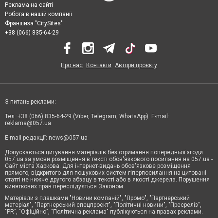
Реклама на сайті
Робота в нашій компанії
Франшиза "CitySites"
+38 (066) 835-64-29
Про нас
Контакти
Автори проєкту
З питань реклами:
Тел.:+38 (066) 835-64-29 (Viber, Telegram, WhatsApp). E-mail:
reklama@057.ua
E-mail редакції:
news@057.ua
Допускається цитування матеріалів без отримання попередньої згоди
057.ua за умови розміщення в тексті обов'язкового посилання на 057.ua -
Сайт міста Харкова. Для інтернет-видань обов'язкове розміщення
прямого, відкритого для пошукових систем гіперпосилання на цитовані
статті не нижче другого абзацу в тексті або в якості джерела. Порушення
виняткових прав переслідується Законом.
Матеріали з плашками "Новини компаній", "Промо", "Партнерський
матеріал", "Партнерський спецпроєкт", "Політичні новини", "Пресреліз",
"PR", "Офіційно", "Політична реклама" публікуються на правах реклами.