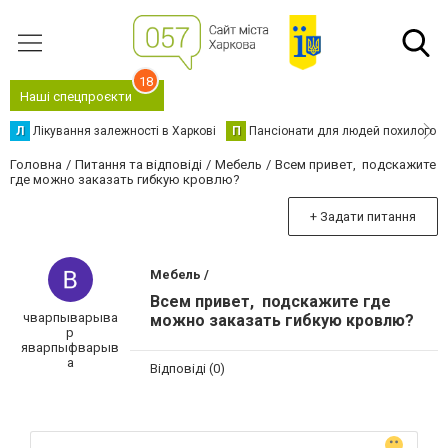
18
Наші спецпроєкти
Л
Лікування залежності в Харкові
П
Пансіонати для людей похилого в
Головна
Питання та відповіді
Мебель
Всем привет, подскажите
где можно заказать гибкую кровлю?
+ Задати питання
Мебель /
Всем привет, подскажите где
чварпыварыва
можно заказать гибкую кровлю?
р
яварпыфварыв
а
Відповіді (0)