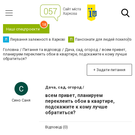
18
Наші спецпроєкти
Л
Лікування залежності в Харкові
П
Пансіонати для людей похилого в
Головна
Питання та відповіді
Дача, сад, огород
всем привет,
планируем переклеить обои в квартире, подскажите к кому лучше
обратиться?
+ Задати питання
Дача, сад, огород /
всем привет, планируем
Сино Саня
переклеить обои в квартире,
подскажите к кому лучше
обратиться?
Відповіді (0)