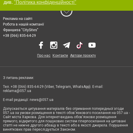
див.
"Політика конфіденційності"
Реклама на сайті
Робота в нашій компанії
Франшиза "CitySites"
+38 (066) 835-64-29
Про нас
Контакти
Автори проєкту
З питань реклами:
Тел.:+38 (066) 835-64-29 (Viber, Telegram, WhatsApp). E-mail:
reklama@057.ua
E-mail редакції:
news@057.ua
Допускається цитування матеріалів без отримання попередньої згоди
057.ua за умови розміщення в тексті обов'язкового посилання на 057.ua -
Сайт міста Харкова. Для інтернет-видань обов'язкове розміщення
прямого, відкритого для пошукових систем гіперпосилання на цитовані
статті не нижче другого абзацу в тексті або в якості джерела. Порушення
виняткових прав переслідується Законом.