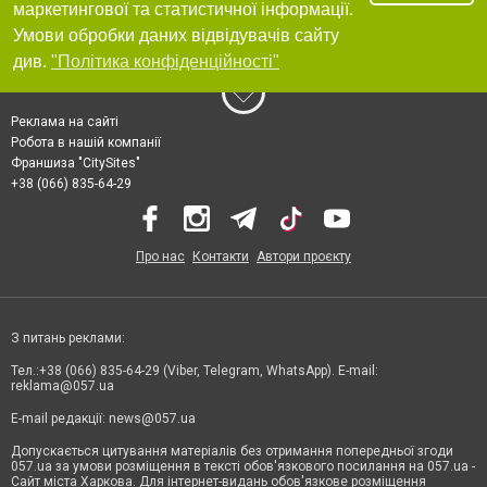
маркетингової та статистичної інформації.
Умови обробки даних відвідувачів сайту
див.
"Політика конфіденційності"
Реклама на сайті
Робота в нашій компанії
Франшиза "CitySites"
+38 (066) 835-64-29
Про нас
Контакти
Автори проєкту
З питань реклами:
Тел.:+38 (066) 835-64-29 (Viber, Telegram, WhatsApp). E-mail:
reklama@057.ua
E-mail редакції:
news@057.ua
Допускається цитування матеріалів без отримання попередньої згоди
057.ua за умови розміщення в тексті обов'язкового посилання на 057.ua -
Сайт міста Харкова. Для інтернет-видань обов'язкове розміщення