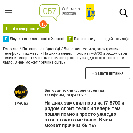
18
Наші спецпроєкти
Л
Лікування залежності в Харкові
П
Пансіонати для людей похилого в
Головна
Питання та відповіді
Бытовая техника, электроника,
телефоны, гаджеты
На днях заменил проц на i7-8700 и рядом стоит
телик и теперь там пошли помехи просто ужас,до этого токого не
было. В чем может причина быть?
+ Задати питання
Бытовая техника, электроника,
телефоны, гаджеты /
На днях заменил проц на i7-8700 и
IsVeGaS
рядом стоит телик и теперь там
пошли помехи просто ужас,до
этого токого не было. В чем
может причина быть?