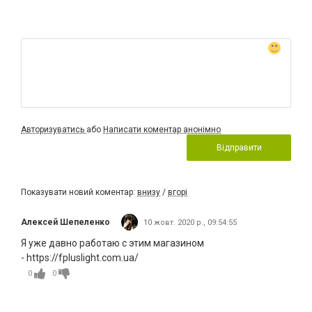
Авторизуватись
або
Написати коментар анонімно
Відправити
Показувати новий коментар:
внизу
/
вгорі
Алексей Шепеленко
10 жовт. 2020 р., 09:54:55
Я уже давно работаю с этим магазином
- https://fpluslight.com.ua/
0
0