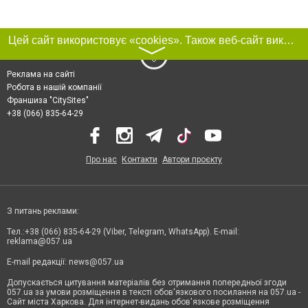
Цей сайт використовує «cookies». Також веб-сайт використовує інтернет-сервіс для збору технічних даних стосовно відвідувачів з метою отримання маркетингової та статистичної інформації. Умови обробки даних відвідувачів сайту див.
〉
Реклама на сайті
Робота в нашій компанії
Франшиза "CitySites"
+38 (066) 835-64-29
Про нас
Контакти
Автори проєкту
З питань реклами:
Тел.:+38 (066) 835-64-29 (Viber, Telegram, WhatsApp). E-mail:
reklama@057.ua
E-mail редакції:
news@057.ua
Допускається цитування матеріалів без отримання попередньої згоди
057.ua за умови розміщення в тексті обов'язкового посилання на 057.ua -
Сайт міста Харкова. Для інтернет-видань обов'язкове розміщення