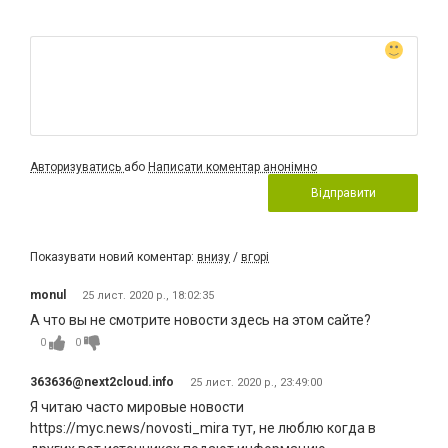
Авторизуватись
або
Написати коментар анонімно
Відправити
Показувати новий коментар:
внизу
/
вгорі
monul
25 лист. 2020 р., 18:02:35
А что вы не смотрите новости здесь на этом сайте?
0
0
363636@next2cloud.info
25 лист. 2020 р., 23:49:00
Я читаю часто мировые новости
https://myc.news/novosti_mira тут, не люблю когда в