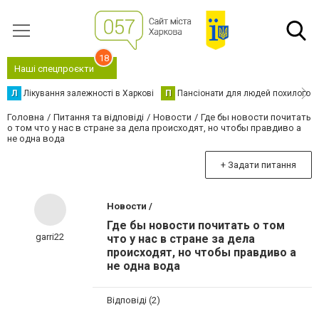
18
Наші спецпроєкти
Л
Лікування залежності в Харкові
П
Пансіонати для людей похилого в
Головна
Питання та відповіді
Новости
Где бы новости почитать
о том что у нас в стране за дела происходят, но чтобы правдиво а
не одна вода
+ Задати питання
Новости /
Где бы новости почитать о том
garri22
что у нас в стране за дела
происходят, но чтобы правдиво а
не одна вода
Відповіді (2)