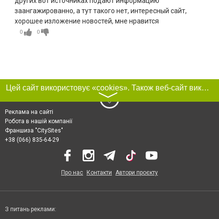
других вот источниках подают информацию
заангажированно, а тут такого нет, интересный сайт,
хорошее изложение новостей, мне нравится
0
0
Цей сайт використовує «cookies». Також веб-сайт використовує інтернет-сервіс для збору технічних даних стосовно відвідувачів з метою отримання маркетингової та статистичної інформації. Умови обробки даних відвідувачів сайту див.
〉
Реклама на сайті
Робота в нашій компанії
Франшиза "CitySites"
+38 (066) 835-64-29
Про нас
Контакти
Автори проєкту
З питань реклами: