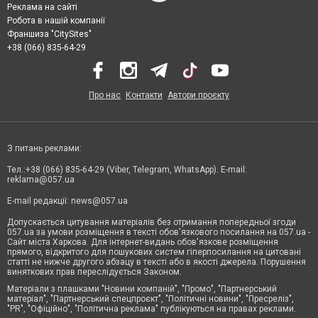
Реклама на сайті
Робота в нашій компанії
Франшиза "CitySites"
+38 (066) 835-64-29
Про нас
Контакти
Автори проєкту
З питань реклами:
Тел.:+38 (066) 835-64-29 (Viber, Telegram, WhatsApp). E-mail:
reklama@057.ua
E-mail редакції:
news@057.ua
Допускається цитування матеріалів без отримання попередньої згоди
057.ua за умови розміщення в тексті обов'язкового посилання на 057.ua -
Сайт міста Харкова. Для інтернет-видань обов'язкове розміщення
прямого, відкритого для пошукових систем гіперпосилання на цитовані
статті не нижче другого абзацу в тексті або в якості джерела. Порушення
виняткових прав переслідується Законом.
Матеріали з плашками "Новини компаній", "Промо", "Партнерський
матеріал", "Партнерський спецпроєкт", "Політичні новини", "Пресреліз",
"PR", "Офіційно", "Політична реклама" публікуються на правах реклами.