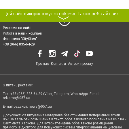
Цей сайт використовує «cookies». Також веб-сайт використовує інтернет-сервіс для збору технічних даних стосовно відвідувачів з метою отримання маркетингової та статистичної інформації. Умови обробки даних відвідувачів сайту див.
〉
Реклама на сайті
Робота в нашій компанії
Франшиза "CitySites"
+38 (066) 835-64-29
Про нас
Контакти
Автори проєкту
З питань реклами:
Тел.:+38 (066) 835-64-29 (Viber, Telegram, WhatsApp). E-mail:
reklama@057.ua
E-mail редакції:
news@057.ua
Допускається цитування матеріалів без отримання попередньої згоди
057.ua за умови розміщення в тексті обов'язкового посилання на 057.ua -
Сайт міста Харкова. Для інтернет-видань обов'язкове розміщення
прямого, відкритого для пошукових систем гіперпосилання на цитовані