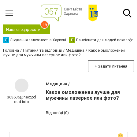
18
Наші спецпроєкти
Л
Лікування залежності в Харкові
П
Пансіонати для людей похилого в
Головна
Питання та відповіді
Медицина
Какое омоложенеи
лучше для мужчины лазерное или фото?
+ Задати питання
Медицина /
Какое омоложенеи лучше для
363636@next2cl
мужчины лазерное или фото?
oud.info
Відповіді (0)