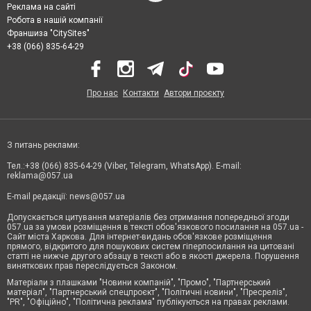
Реклама на сайті
Робота в нашій компанії
Франшиза "CitySites"
+38 (066) 835-64-29
Про нас
Контакти
Автори проєкту
З питань реклами:
Тел.:+38 (066) 835-64-29 (Viber, Telegram, WhatsApp). E-mail:
reklama@057.ua
E-mail редакції:
news@057.ua
Допускається цитування матеріалів без отримання попередньої згоди
057.ua за умови розміщення в тексті обов'язкового посилання на 057.ua -
Сайт міста Харкова. Для інтернет-видань обов'язкове розміщення
прямого, відкритого для пошукових систем гіперпосилання на цитовані
статті не нижче другого абзацу в тексті або в якості джерела. Порушення
виняткових прав переслідується Законом.
Матеріали з плашками "Новини компаній", "Промо", "Партнерський
матеріал", "Партнерський спецпроєкт", "Політичні новини", "Пресреліз",
"PR", "Офіційно", "Політична реклама" публікуються на правах реклами.