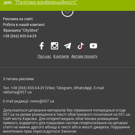
див.
"Політика конфіденційності"
Реклама на сайті
Робота в нашій компанії
Франшиза "CitySites"
+38 (066) 835-64-29
Про нас
Контакти
Автори проєкту
З питань реклами:
Тел.:+38 (066) 835-64-29 (Viber, Telegram, WhatsApp). E-mail:
reklama@057.ua
E-mail редакції:
news@057.ua
Допускається цитування матеріалів без отримання попередньої згоди
057.ua за умови розміщення в тексті обов'язкового посилання на 057.ua -
Сайт міста Харкова. Для інтернет-видань обов'язкове розміщення
прямого, відкритого для пошукових систем гіперпосилання на цитовані
статті не нижче другого абзацу в тексті або в якості джерела. Порушення
виняткових прав переслідується Законом.