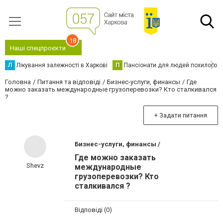
18
Наші спецпроєкти
Л
Лікування залежності в Харкові
П
Пансіонати для людей похилого в
Головна
Питання та відповіді
Бизнес-услуги, финансы
Где
можно заказать международные грузоперевозки? Кто сталкивался
?
+ Задати питання
Бизнес-услуги, финансы /
Где можно заказать
Shevz
международные
грузоперевозки? Кто
сталкивался ?
Відповіді (0)