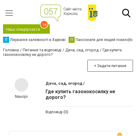
18
Наші спецпроєкти
Л
Лікування залежності в Харкові
П
Пансіонати для людей похилого в
Головна
Питання та відповіді
Дача, сад, огород
Где купить
газонокосилку не дорого?
+ Задати питання
Дача, сад, огород /
Где купить газонокосилку не
Nauopi
дорого?
Відповіді (0)