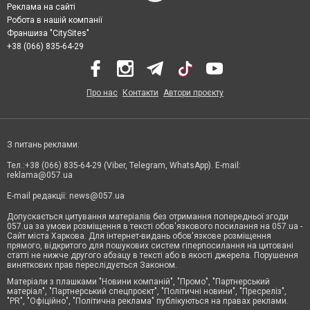
Реклама на сайті
Робота в нашій компанії
Франшиза "CitySites"
+38 (066) 835-64-29
Про нас
Контакти
Автори проєкту
З питань реклами:
Тел.:+38 (066) 835-64-29 (Viber, Telegram, WhatsApp). E-mail:
reklama@057.ua
E-mail редакції:
news@057.ua
Допускається цитування матеріалів без отримання попередньої згоди
057.ua за умови розміщення в тексті обов'язкового посилання на 057.ua -
Сайт міста Харкова. Для інтернет-видань обов'язкове розміщення
прямого, відкритого для пошукових систем гіперпосилання на цитовані
статті не нижче другого абзацу в тексті або в якості джерела. Порушення
виняткових прав переслідується Законом.
Матеріали з плашками "Новини компаній", "Промо", "Партнерський
матеріал", "Партнерський спецпроєкт", "Політичні новини", "Пресреліз",
"PR", "Офіційно", "Політична реклама" публікуються на правах реклами.