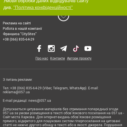
Умови обробки даних відвідувачів сайту
див.
"Політика конфіденційності"
Реклама на сайті
Робота в нашій компанії
Франшиза "CitySites"
+38 (066) 835-64-29
Про нас
Контакти
Автори проєкту
З питань реклами:
Тел.:+38 (066) 835-64-29 (Viber, Telegram, WhatsApp). E-mail:
reklama@057.ua
E-mail редакції:
news@057.ua
Допускається цитування матеріалів без отримання попередньої згоди
057.ua за умови розміщення в тексті обов'язкового посилання на 057.ua -
Сайт міста Харкова. Для інтернет-видань обов'язкове розміщення
прямого, відкритого для пошукових систем гіперпосилання на цитовані
статті не нижче другого абзацу в тексті або в якості джерела. Порушення