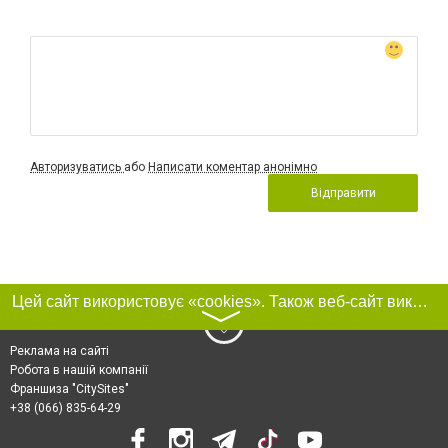
Авторизуватись
або
Написати коментар анонімно
Відправити
Цей сайт використовує «cookies». Також веб-сайт використовує інтернет-сервіс для збору технічних даних стосовно відвідувачів з метою отримання маркетингової та статистичної інформації. Умови обробки даних відвідувачів сайту див.
〉
Реклама на сайті
Робота в нашій компанії
Франшиза "CitySites"
+38 (066) 835-64-29