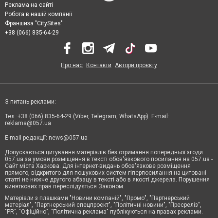
Реклама на сайті
Робота в нашій компанії
Франшиза "CitySites"
+38 (066) 835-64-29
Про нас
Контакти
Автори проєкту
З питань реклами:
Тел.:+38 (066) 835-64-29 (Viber, Telegram, WhatsApp). E-mail:
reklama@057.ua
E-mail редакції:
news@057.ua
Допускається цитування матеріалів без отримання попередньої згоди
057.ua за умови розміщення в тексті обов'язкового посилання на 057.ua -
Сайт міста Харкова. Для інтернет-видань обов'язкове розміщення
прямого, відкритого для пошукових систем гіперпосилання на цитовані
статті не нижче другого абзацу в тексті або в якості джерела. Порушення
виняткових прав переслідується Законом.
Матеріали з плашками "Новини компаній", "Промо", "Партнерський
матеріал", "Партнерський спецпроєкт", "Політичні новини", "Пресреліз",
"PR", "Офіційно", "Політична реклама" публікуються на правах реклами.