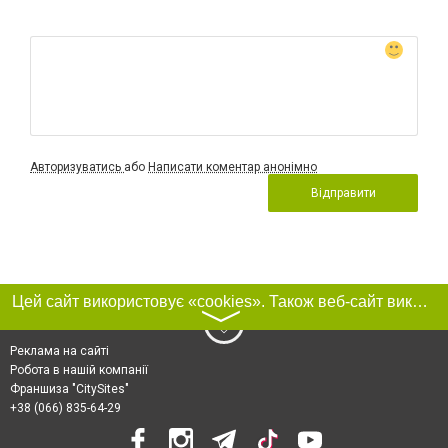
Авторизуватись
або
Написати коментар анонімно
Відправити
Цей сайт використовує «cookies». Також веб-сайт використовує інтернет-сервіс для збору технічних даних стосовно відвідувачів з метою отримання маркетингової та статистичної інформації. Умови обробки даних відвідувачів сайту див.
〉
Реклама на сайті
Робота в нашій компанії
Франшиза "CitySites"
+38 (066) 835-64-29